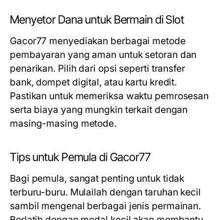
Menyetor Dana untuk Bermain di Slot
Gacor77 menyediakan berbagai metode
pembayaran yang aman untuk setoran dan
penarikan. Pilih dari opsi seperti transfer
bank, dompet digital, atau kartu kredit.
Pastikan untuk memeriksa waktu pemrosesan
serta biaya yang mungkin terkait dengan
masing-masing metode.
Tips untuk Pemula di Gacor77
Bagi pemula, sangat penting untuk tidak
terburu-buru. Mulailah dengan taruhan kecil
sambil mengenal berbagai jenis permainan.
Berlatih dengan modal kecil akan membantu