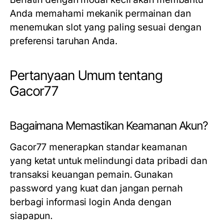
Anda memahami mekanik permainan dan
menemukan slot yang paling sesuai dengan
preferensi taruhan Anda.
Pertanyaan Umum tentang
Gacor77
Bagaimana Memastikan Keamanan Akun?
Gacor77 menerapkan standar keamanan
yang ketat untuk melindungi data pribadi dan
transaksi keuangan pemain. Gunakan
password yang kuat dan jangan pernah
berbagi informasi login Anda dengan
siapapun.