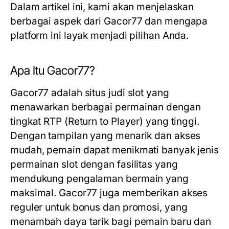
Dalam artikel ini, kami akan menjelaskan
berbagai aspek dari Gacor77 dan mengapa
platform ini layak menjadi pilihan Anda.
Apa Itu Gacor77?
Gacor77 adalah situs judi slot yang
menawarkan berbagai permainan dengan
tingkat RTP (Return to Player) yang tinggi.
Dengan tampilan yang menarik dan akses
mudah, pemain dapat menikmati banyak jenis
permainan slot dengan fasilitas yang
mendukung pengalaman bermain yang
maksimal. Gacor77 juga memberikan akses
reguler untuk bonus dan promosi, yang
menambah daya tarik bagi pemain baru dan