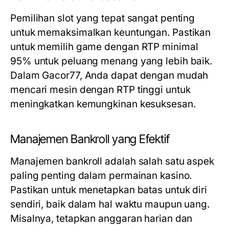
Pemilihan slot yang tepat sangat penting
untuk memaksimalkan keuntungan. Pastikan
untuk memilih game dengan RTP minimal
95% untuk peluang menang yang lebih baik.
Dalam Gacor77, Anda dapat dengan mudah
mencari mesin dengan RTP tinggi untuk
meningkatkan kemungkinan kesuksesan.
Manajemen Bankroll yang Efektif
Manajemen bankroll adalah salah satu aspek
paling penting dalam permainan kasino.
Pastikan untuk menetapkan batas untuk diri
sendiri, baik dalam hal waktu maupun uang.
Misalnya, tetapkan anggaran harian dan