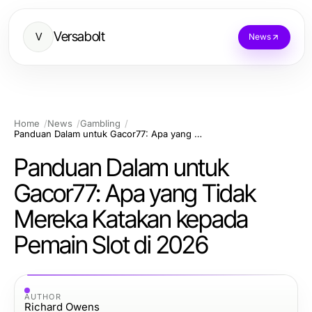
Versabolt
V
News
Home
News
Gambling
Panduan Dalam untuk Gacor77: Apa yang Tidak Mereka Katakan kepada Pemain Slot di 2026
Panduan Dalam untuk
Gacor77: Apa yang Tidak
Mereka Katakan kepada
Pemain Slot di 2026
AUTHOR
Richard Owens