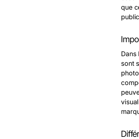
que c
public
Impo
Dans l
sont s
photo
compo
peuven
visual
marqu
Diffé