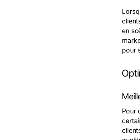
Lorsq
client
en sc
marke
pour 
Opti
Meill
Pour 
certai
clien