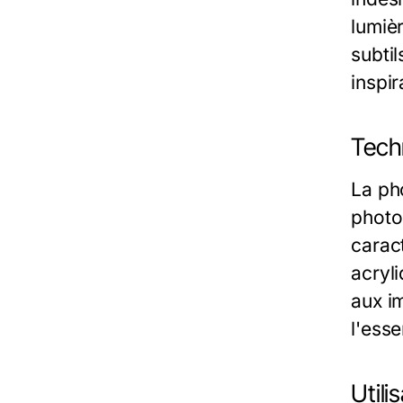
lumièr
subti
inspir
Techn
La pho
photo
caract
acryli
aux im
l'ess
Utili