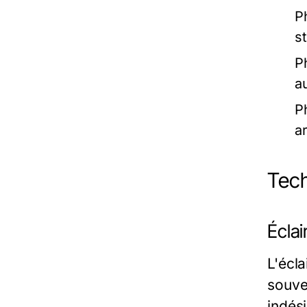
Ph
s
P
a
P
a
Tech
Éclai
L'écla
souve
indés