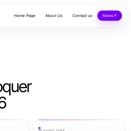
Home Page
About Us
Contact us
News
oquer
6
READING TIME