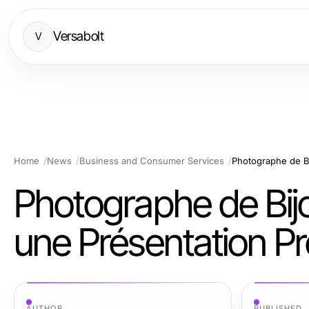
Versabolt
V
Home
News
Business and Consumer Services
Photographe de Bi
une Présentation Pr
AUTHOR
PUBLISHED