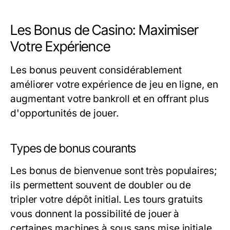
Les Bonus de Casino: Maximiser
Votre Expérience
Les bonus peuvent considérablement
améliorer votre expérience de jeu en ligne, en
augmentant votre bankroll et en offrant plus
d'opportunités de jouer.
Types de bonus courants
Les bonus de bienvenue sont très populaires;
ils permettent souvent de doubler ou de
tripler votre dépôt initial. Les tours gratuits
vous donnent la possibilité de jouer à
certaines machines à sous sans mise initiale.