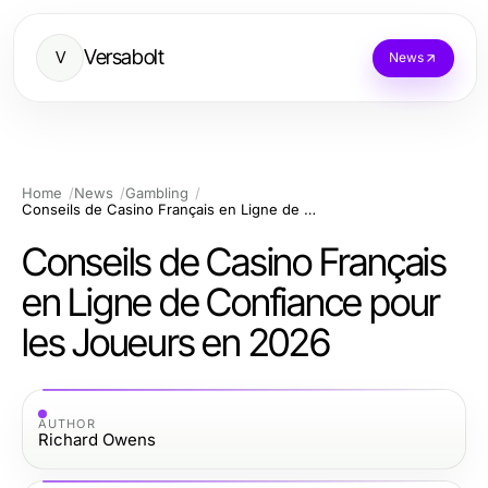
Versabolt
V
News
Home
News
Gambling
Conseils de Casino Français en Ligne de Confiance pour les Joueurs en 2026
Conseils de Casino Français
en Ligne de Confiance pour
les Joueurs en 2026
AUTHOR
Richard Owens