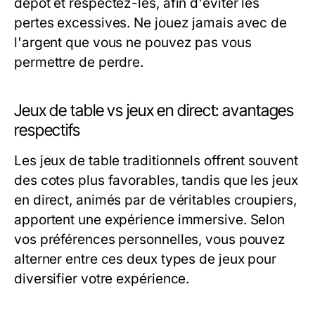
dépôt et respectez-les, afin d'éviter les
pertes excessives. Ne jouez jamais avec de
l'argent que vous ne pouvez pas vous
permettre de perdre.
Jeux de table vs jeux en direct: avantages
respectifs
Les jeux de table traditionnels offrent souvent
des cotes plus favorables, tandis que les jeux
en direct, animés par de véritables croupiers,
apportent une expérience immersive. Selon
vos préférences personnelles, vous pouvez
alterner entre ces deux types de jeux pour
diversifier votre expérience.