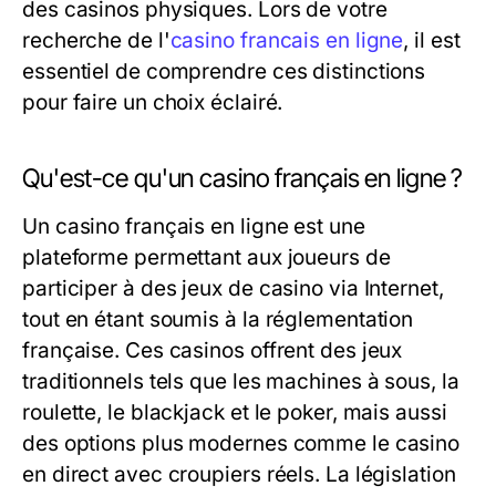
des casinos physiques. Lors de votre
recherche de l'
casino francais en ligne
, il est
essentiel de comprendre ces distinctions
pour faire un choix éclairé.
Qu'est-ce qu'un casino français en ligne ?
Un casino français en ligne est une
plateforme permettant aux joueurs de
participer à des jeux de casino via Internet,
tout en étant soumis à la réglementation
française. Ces casinos offrent des jeux
traditionnels tels que les machines à sous, la
roulette, le blackjack et le poker, mais aussi
des options plus modernes comme le casino
en direct avec croupiers réels. La législation